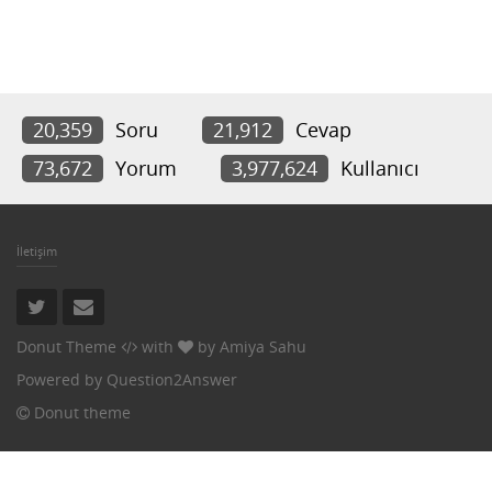
20,359
Soru
21,912
Cevap
73,672
Yorum
3,977,624
Kullanıcı
İletişim
Donut Theme
with
by
Amiya Sahu
Powered by
Question2Answer
Donut theme