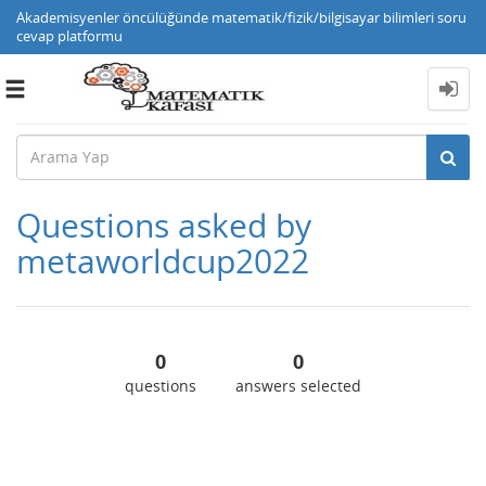
Akademisyenler öncülüğünde matematik/fizik/bilgisayar bilimleri soru
cevap platformu
Toggle
navigation
Questions asked by
metaworldcup2022
0
0
questions
answers selected