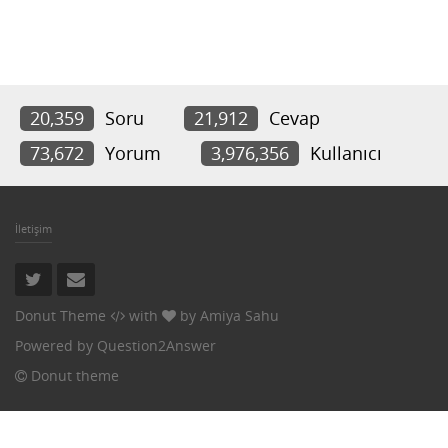
20,359
Soru
21,912
Cevap
73,672
Yorum
3,976,356
Kullanıcı
İletişim
Donut Theme
with
by
Amiya Sahu
Powered by
Question2Answer
Donut theme