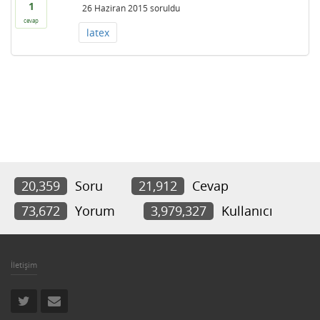
1
26 Haziran 2015
soruldu
cevap
latex
20,359
Soru
21,912
Cevap
73,672
Yorum
3,979,327
Kullanıcı
İletişim