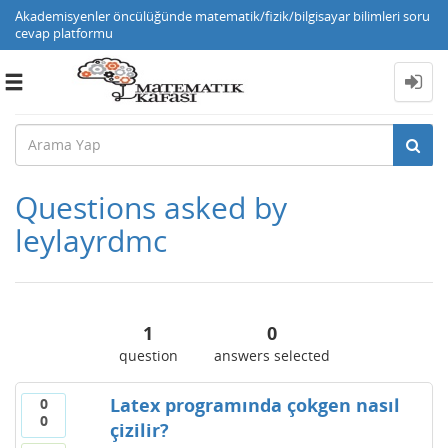
Akademisyenler öncülüğünde matematik/fizik/bilgisayar bilimleri soru
cevap platformu
Toggle
navigation
Questions asked by
leylayrdmc
1
0
question
answers selected
Latex programında çokgen nasıl
0
0
çizilir?