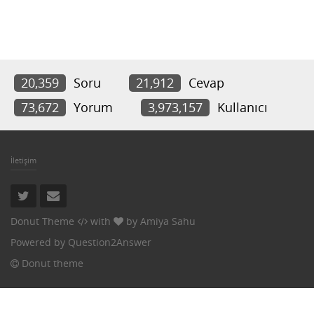
20,359
Soru
21,912
Cevap
73,672
Yorum
3,973,157
Kullanıcı
İletişim
Donut Theme
with
by
Amiya Sahu
Powered by
Question2Answer
Donut theme