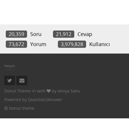
20,359
Soru
21,912
Cevap
73,672
Yorum
3,979,828
Kullanıcı
İletişim
Donut Theme
with
by
Amiya Sahu
Powered by
Question2Answer
Donut theme