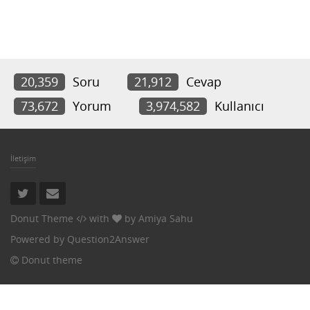
20,359
Soru
21,912
Cevap
73,672
Yorum
3,974,582
Kullanıcı
İletişim
Donut Theme
with
by
Amiya Sahu
Powered by
Question2Answer
Donut theme