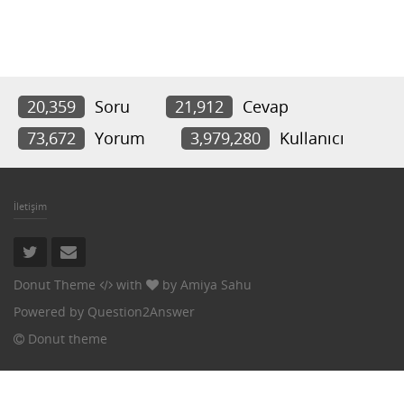
20,359
Soru
21,912
Cevap
73,672
Yorum
3,979,280
Kullanıcı
İletişim
Donut Theme
with
by
Amiya Sahu
Powered by
Question2Answer
Donut theme