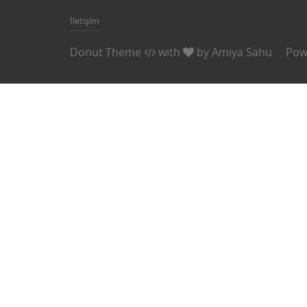
İletişim
Donut Theme
with
by
Amiya Sahu
Pow