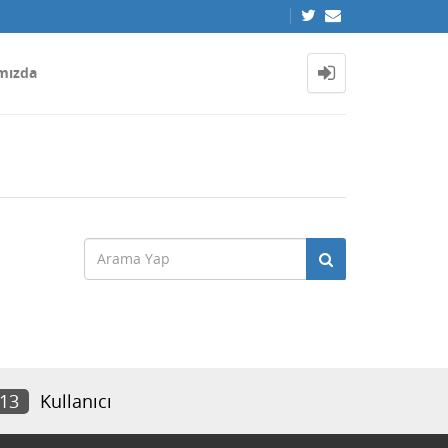
mızda
613
Kullanıcı