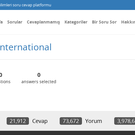
limleri soru cevap platformu
fa
Sorular
Cevaplanmamış
Kategoriler
Bir Soru Sor
Hakkı
nternational
0
0
tions
answers selected
21,912
Cevap
73,672
Yorum
3,978,