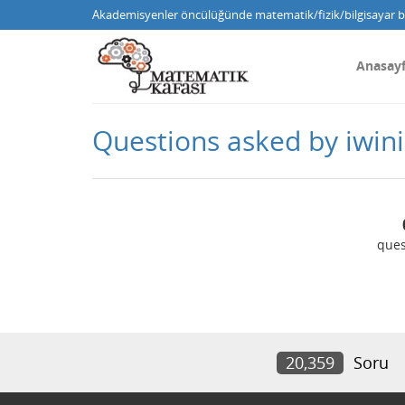
Akademisyenler öncülüğünde matematik/fizik/bilgisayar bi
Anasay
Questions asked by iwini
ques
20,359
Soru