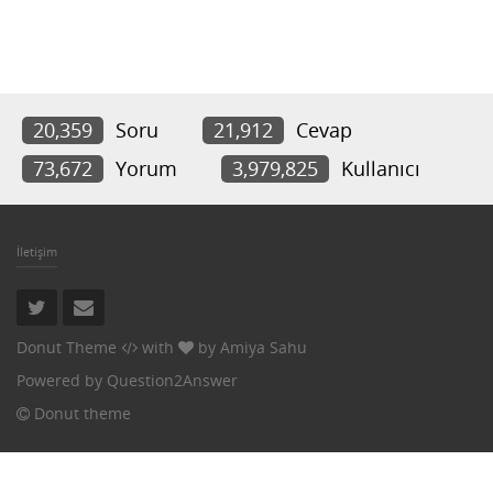
20,359
Soru
21,912
Cevap
73,672
Yorum
3,979,825
Kullanıcı
İletişim
Donut Theme
with
by
Amiya Sahu
Powered by
Question2Answer
Donut theme