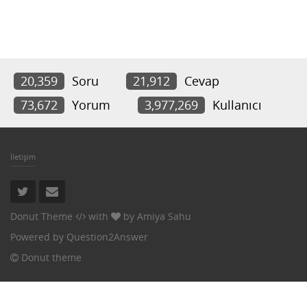
20,359
Soru
21,912
Cevap
73,672
Yorum
3,977,269
Kullanıcı
İletişim
Donut Theme
with
by
Amiya Sahu
Powered by
Question2Answer
Donut theme