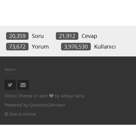
20,359
Soru
21,912
Cevap
73,672
Yorum
3,976,530
Kullanıcı
İletişim
Donut Theme
with
by
Amiya Sahu
Powered by
Question2Answer
Donut theme