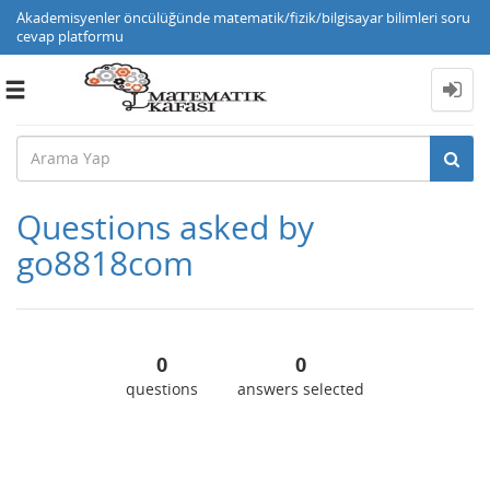
Akademisyenler öncülüğünde matematik/fizik/bilgisayar bilimleri soru
cevap platformu
Toggle
navigation
Questions asked by
go8818com
0
0
questions
answers selected