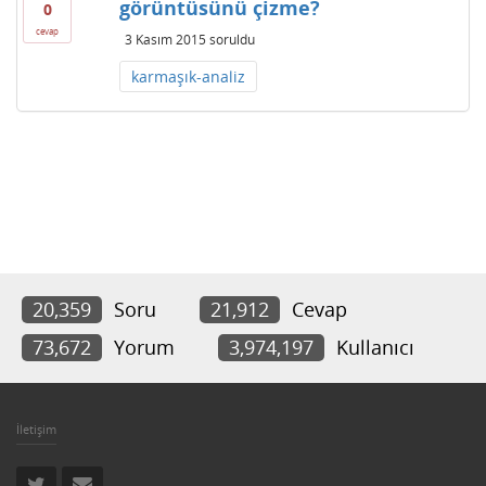
görüntüsünü çizme?
0
cevap
3 Kasım 2015
soruldu
karmaşık-analiz
20,359
Soru
21,912
Cevap
73,672
Yorum
3,974,197
Kullanıcı
İletişim