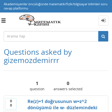
Akademisyenler öncülüğünde matematik/fizik/bilgisayar bilimleri soru
cevap platformu
Toggle
navigation
Questions asked by
gizemozdemirrr
1
0
question
answers selected
Re(z)=1 doğrusunun w=z^2
0
0
dönüşümü ile w- düzlemindeki