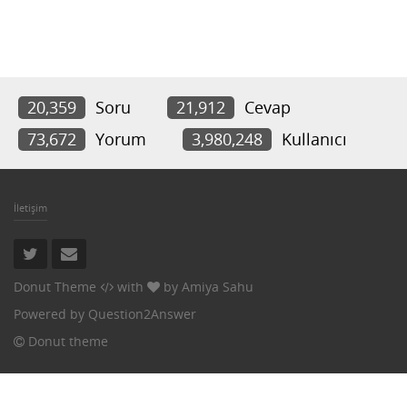
20,359
Soru
21,912
Cevap
73,672
Yorum
3,980,248
Kullanıcı
İletişim
Donut Theme
with
by
Amiya Sahu
Powered by
Question2Answer
Donut theme