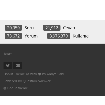
20,359
Soru
21,912
Cevap
73,672
Yorum
3,976,379
Kullanıcı
İletişim
Donut Theme
with
by
Amiya Sahu
Powered by
Question2Answer
Donut theme