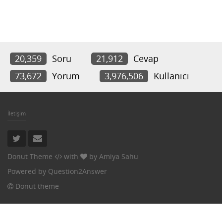
20,359
Soru
21,912
Cevap
73,672
Yorum
3,976,506
Kullanıcı
İletişim
Donut Theme
with
by
Amiya Sahu
Powered by
Question2Answer
Donut theme