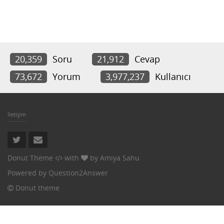
20,359
Soru
21,912
Cevap
73,672
Yorum
3,977,237
Kullanıcı
İletişim
Donut Theme
with
by
Amiya Sahu
Powered by
Question2Answer
Donut theme