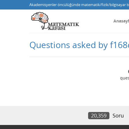
Akademisyenler öncülüğünde matematik/fizik/bilgisayar bi
Anasay
Questions asked by f16
ques
20,359
Soru