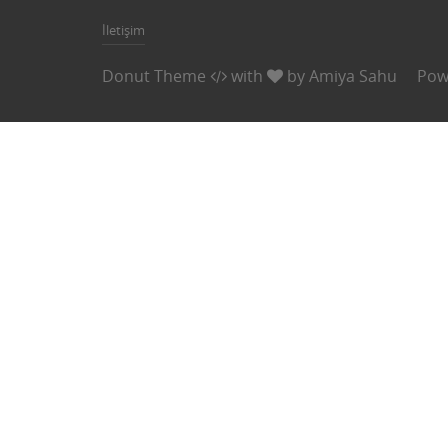
İletişim
Donut Theme
with
by
Amiya Sahu
Pow