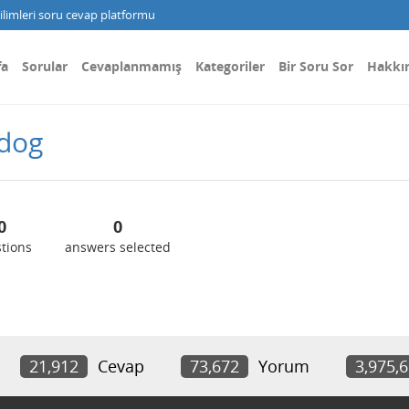
limleri soru cevap platformu
fa
Sorular
Cevaplanmamış
Kategoriler
Bir Soru Sor
Hakkı
8dog
0
0
tions
answers selected
21,912
Cevap
73,672
Yorum
3,975,