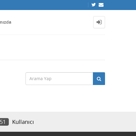
mızda
651
Kullanıcı