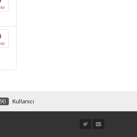
0
vap
0
vap
890
Kullanıcı