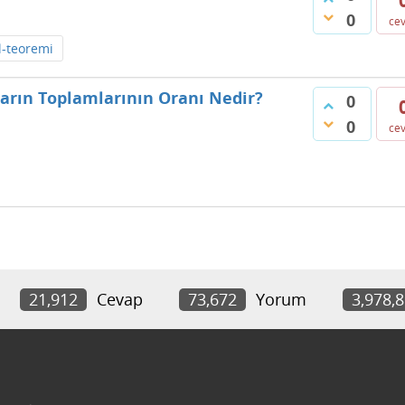
0
ce
l-teoremi
ıların Toplamlarının Oranı Nedir?
0
0
ce
21,912
Cevap
73,672
Yorum
3,978,