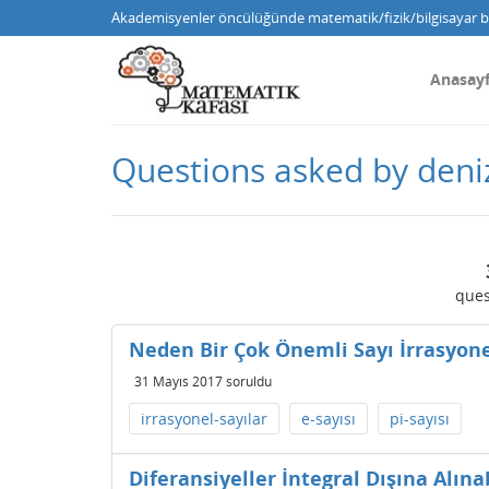
Akademisyenler öncülüğünde matematik/fizik/bilgisayar bi
Anasay
Questions asked by den
ques
Neden Bir Çok Önemli Sayı İrrasyone
31 Mayıs 2017
soruldu
irrasyonel-sayılar
e-sayısı
pi-sayısı
Diferansiyeller İntegral Dışına Alına