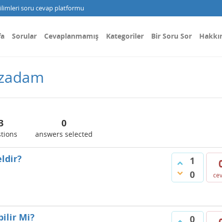
limleri soru cevap platformu
fa
Sorular
Cevaplanmamış
Kategoriler
Bir Soru Sor
Hakkı
izadam
3
0
tions
answers selected
ldir?
1
0
ce
bilir Mi?
0