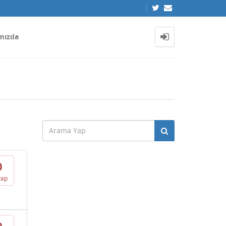
mızda
0
vap