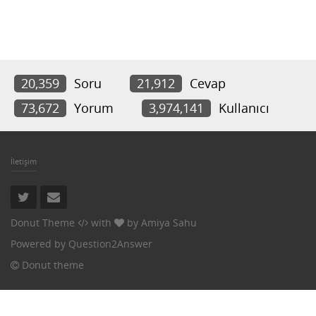
20,359
Soru
21,912
Cevap
73,672
Yorum
3,974,141
Kullanıcı
İletişim
Donut Theme
with
by
Amiya Sahu
Powered by
Question2Answer
Donut theme