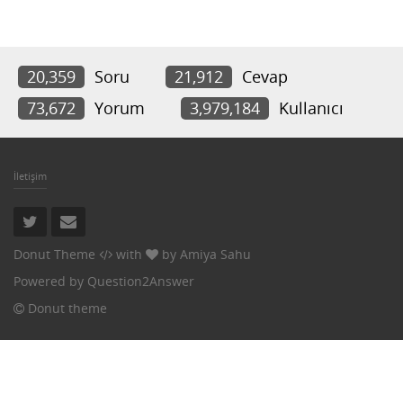
20,359
Soru
21,912
Cevap
73,672
Yorum
3,979,184
Kullanıcı
İletişim
Donut Theme
with
by
Amiya Sahu
Powered by
Question2Answer
Donut theme