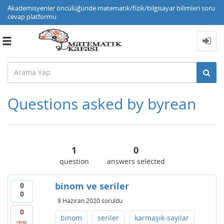
Akademisyenler öncülüğünde matematik/fizik/bilgisayar bilimleri soru
cevap platformu
Toggle
navigation
Questions asked by byrean
1
0
question
answers selected
binom ve seriler
0
0
9 Haziran 2020
soruldu
0
binom
seriler
karmaşık-sayılar
cevap