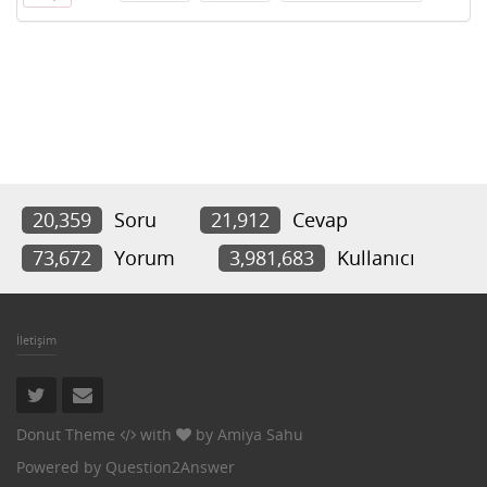
20,359
Soru
21,912
Cevap
73,672
Yorum
3,981,683
Kullanıcı
İletişim
Donut Theme
with
by
Amiya Sahu
Powered by
Question2Answer