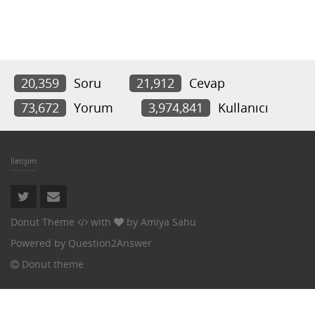
20,359
Soru
21,912
Cevap
73,672
Yorum
3,974,841
Kullanıcı
İletişim
Donut Theme
with
by
Amiya Sahu
Powered by
Question2Answer
Donut theme