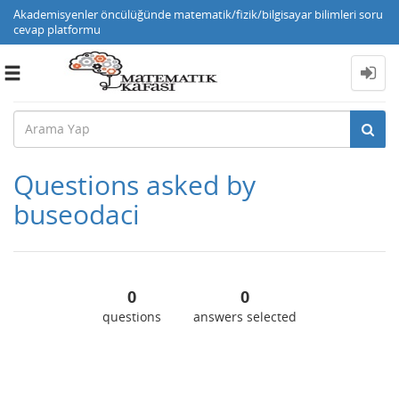
Akademisyenler öncülüğünde matematik/fizik/bilgisayar bilimleri soru
cevap platformu
Toggle
navigation
Questions asked by
buseodaci
0
0
questions
answers selected