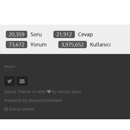
20,359
Soru
21,912
Cevap
73,672
Yorum
3,975,652
Kullanıcı
İletişim
Donut Theme
with
by
Amiya Sahu
Powered by
Question2Answer
Donut theme