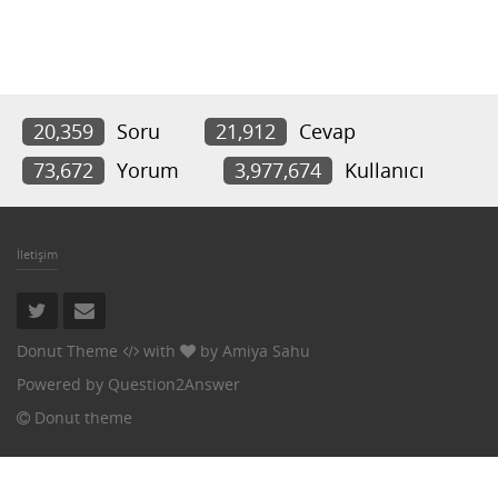
20,359
Soru
21,912
Cevap
73,672
Yorum
3,977,674
Kullanıcı
İletişim
Donut Theme
with
by
Amiya Sahu
Powered by
Question2Answer
Donut theme