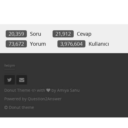
20,359
Soru
21,912
Cevap
73,672
Yorum
3,976,604
Kullanıcı
İletişim
Donut Theme
with
by
Amiya Sahu
Powered by
Question2Answer
Donut theme