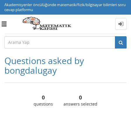
Akademisyenler öncülüğünde matematik/fizik/bilgisayar bilimleri soru
cevap platformu
Toggle
navigation
Questions asked by
bongdalugay
0
0
questions
answers selected