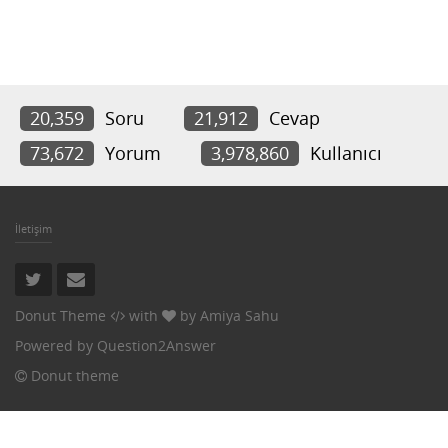
20,359
Soru
21,912
Cevap
73,672
Yorum
3,978,860
Kullanıcı
İletişim
Donut Theme
with
by
Amiya Sahu
Powered by
Question2Answer
Donut theme