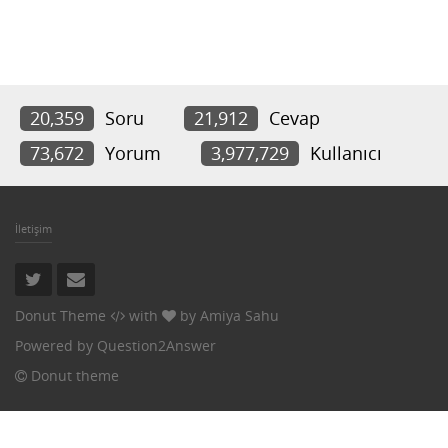
20,359
Soru
21,912
Cevap
73,672
Yorum
3,977,729
Kullanıcı
İletişim
Donut Theme
with
by
Amiya Sahu
Powered by
Question2Answer
Donut theme