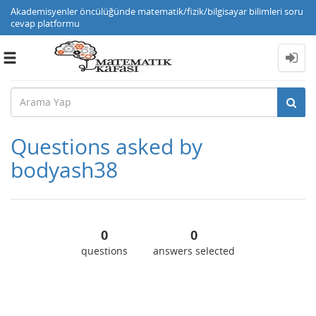
Akademisyenler öncülüğünde matematik/fizik/bilgisayar bilimleri soru
cevap platformu
Toggle
navigation
Questions asked by
bodyash38
0
0
questions
answers selected