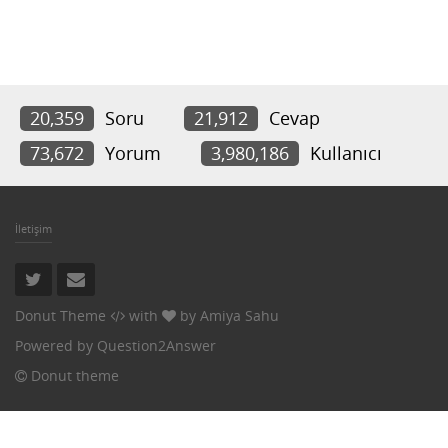
20,359
Soru
21,912
Cevap
73,672
Yorum
3,980,186
Kullanıcı
İletişim
Donut Theme
with
by
Amiya Sahu
Powered by
Question2Answer
Donut theme