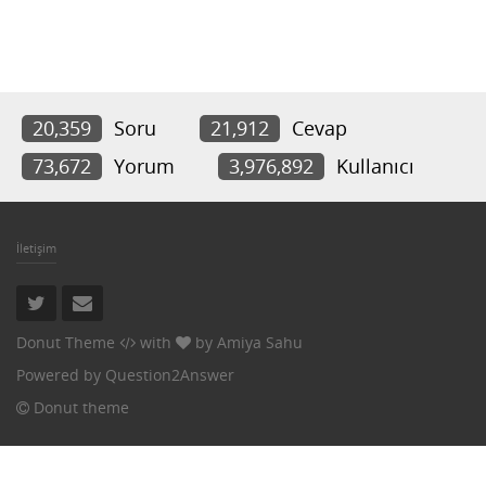
20,359
Soru
21,912
Cevap
73,672
Yorum
3,976,892
Kullanıcı
İletişim
Donut Theme
with
by
Amiya Sahu
Powered by
Question2Answer
Donut theme