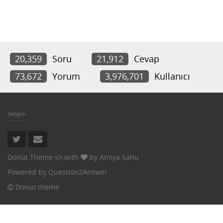
20,359
Soru
21,912
Cevap
73,672
Yorum
3,976,701
Kullanıcı
İletişim
Donut Theme
with
by
Amiya Sahu
Powered by
Question2Answer
Donut theme