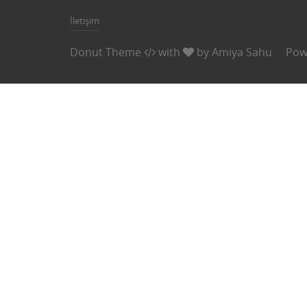
İletişim
Donut Theme
with
by
Amiya Sahu
Pow