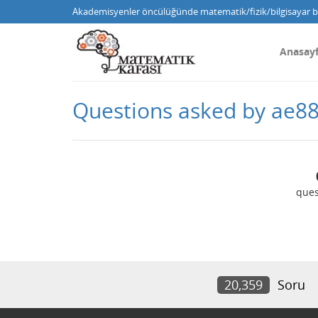
Akademisyenler öncülüğünde matematik/fizik/bilgisayar bi
Anasay
Questions asked by ae8
ques
20,359
Soru