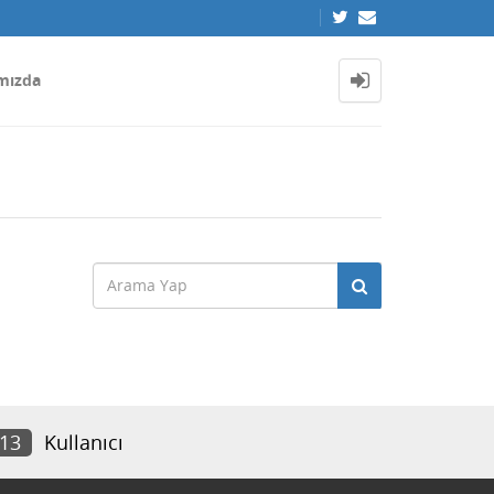
mızda
613
Kullanıcı