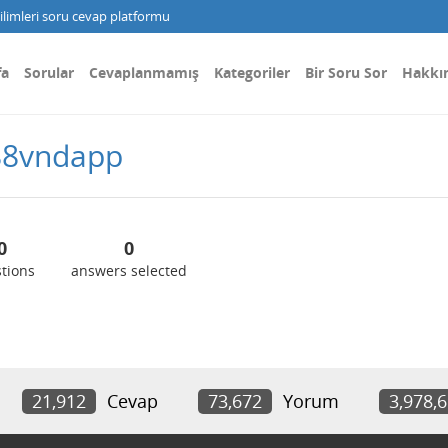
limleri soru cevap platformu
fa
Sorular
Cevaplanmamış
Kategoriler
Bir Soru Sor
Hakkı
88vndapp
0
0
tions
answers selected
21,912
Cevap
73,672
Yorum
3,978,