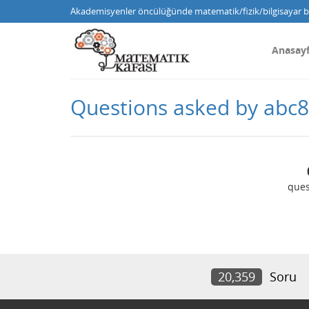
Akademisyenler öncülüğünde matematik/fizik/bilgisayar bi
Anasay
Questions asked by abc8
ques
20,359
Soru