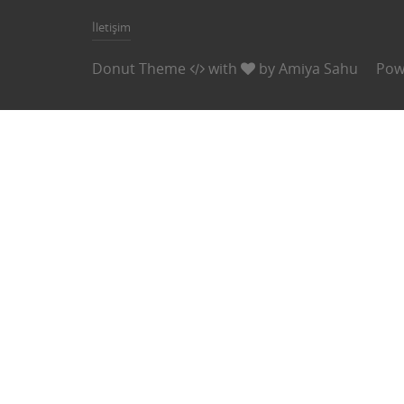
İletişim
Donut Theme
with
by
Amiya Sahu
Pow