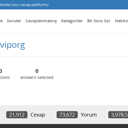
limleri soru cevap platformu
fa
Sorular
Cevaplanmamış
Kategoriler
Bir Soru Sor
Hakkı
viporg
0
0
tions
answers selected
21,912
Cevap
73,672
Yorum
3,978,