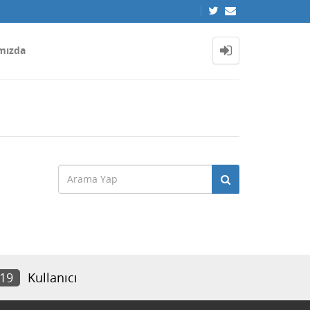
mızda
519
Kullanıcı