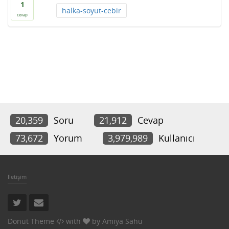
1
halka-soyut-cebir
cevap
20,359
Soru
21,912
Cevap
73,672
Yorum
3,979,989
Kullanıcı
İletişim
Donut Theme
with
by
Amiya Sahu