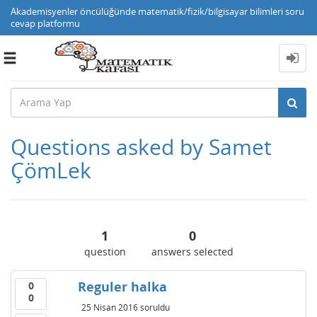
Akademisyenler öncülüğünde matematik/fizik/bilgisayar bilimleri soru
cevap platformu
Toggle
navigation
Questions asked by Samet
ÇömLek
1
0
question
answers selected
Reguler halka
0
0
25 Nisan 2016
soruldu