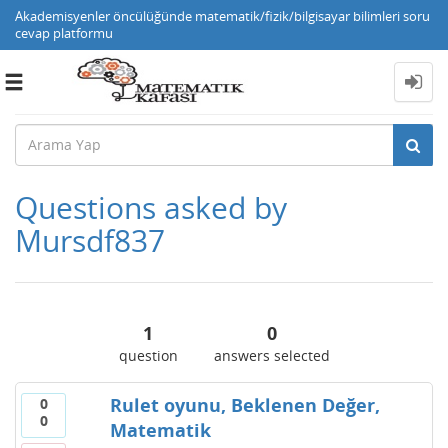
Akademisyenler öncülüğünde matematik/fizik/bilgisayar bilimleri soru
cevap platformu
Toggle
navigation
Questions asked by
Mursdf837
1
0
question
answers selected
Rulet oyunu, Beklenen Değer,
0
0
Matematik