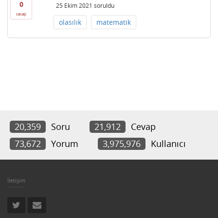
0
25 Ekim 2021
soruldu
cevap
olasılık
matematik
20,359
Soru
21,912
Cevap
73,672
Yorum
3,975,976
Kullanıcı
İletişim