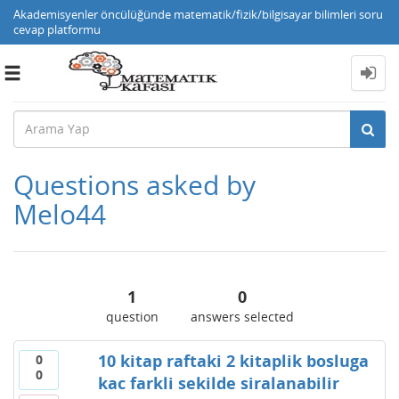
Akademisyenler öncülüğünde matematik/fizik/bilgisayar bilimleri soru
cevap platformu
Toggle
navigation
Questions asked by
Melo44
1
0
question
answers selected
10 kitap raftaki 2 kitaplik bosluga
0
0
kac farkli sekilde siralanabilir