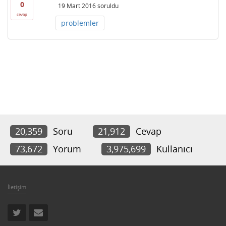
0
19 Mart 2016
soruldu
cevap
problemler
20,359
Soru
21,912
Cevap
73,672
Yorum
3,975,699
Kullanıcı
İletişim