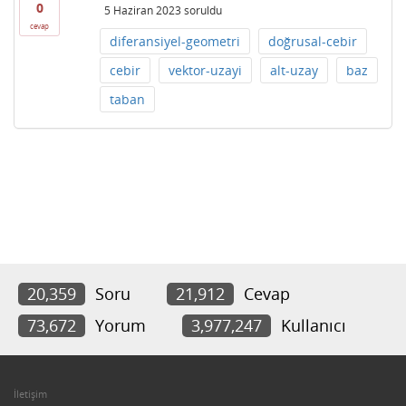
0
5 Haziran 2023
soruldu
cevap
diferansiyel-geometri
doğrusal-cebir
cebir
vektor-uzayi
alt-uzay
baz
taban
20,359
Soru
21,912
Cevap
73,672
Yorum
3,977,247
Kullanıcı
İletişim