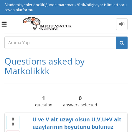
Akademisyenler öncülüğünde matematik/fizik/bilgisayar bilimleri soru
cevap platformu
Toggle
navigation
Questions asked by
Matkolikkk
1
0
question
answers selected
U ve V alt uzayı olsun U,V,U+V alt
0
0
uzaylarının boyutunu bulunuz