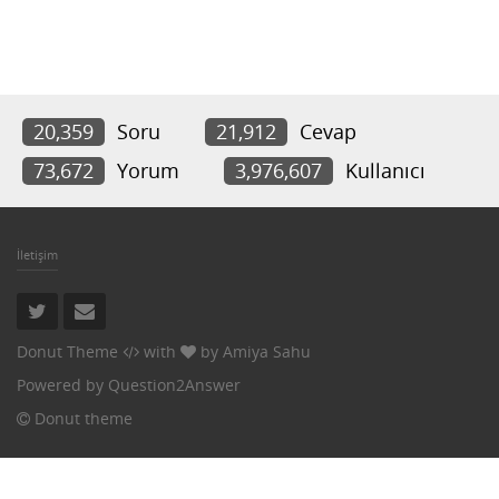
20,359
Soru
21,912
Cevap
73,672
Yorum
3,976,607
Kullanıcı
İletişim
Donut Theme
with
by
Amiya Sahu
Powered by
Question2Answer
Donut theme