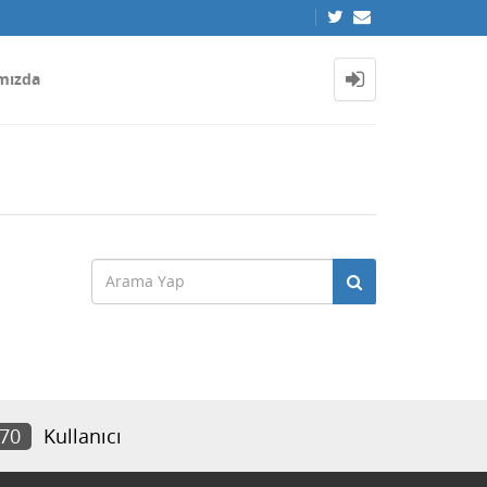
mızda
170
Kullanıcı