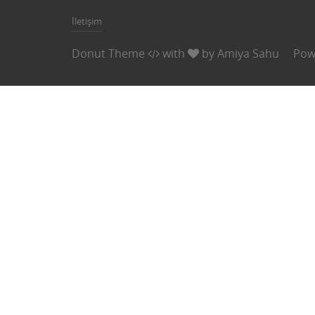
İletişim
Donut Theme
with
by
Amiya Sahu
Pow