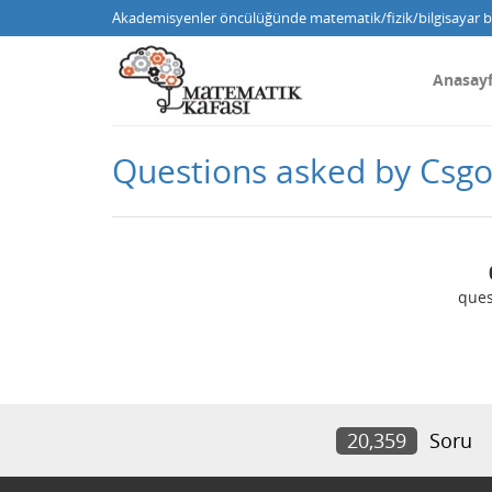
Akademisyenler öncülüğünde matematik/fizik/bilgisayar bi
Anasay
Questions asked by Csgo
ques
20,359
Soru