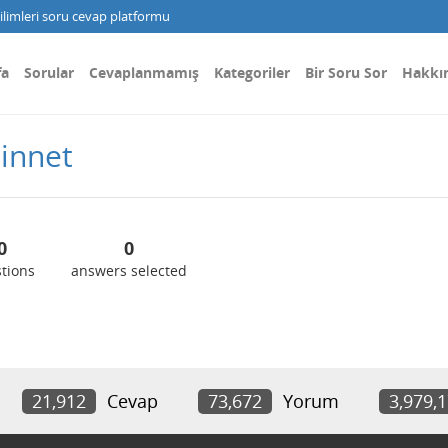
limleri soru cevap platformu
fa
Sorular
Cevaplanmamış
Kategoriler
Bir Soru Sor
Hakkı
innet
0
0
tions
answers selected
21,912
Cevap
73,672
Yorum
3,979,