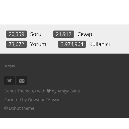
20,359
Soru
21,912
Cevap
73,672
Yorum
3,974,964
Kullanıcı
İletişim
Donut Theme
with
by
Amiya Sahu
Powered by
Question2Answer
Donut theme