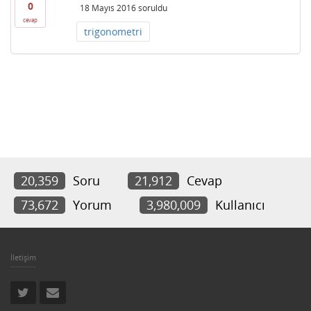
0
18 Mayıs 2016
soruldu
cevap
trigonometri
20,359
Soru
21,912
Cevap
73,672
Yorum
3,980,009
Kullanıcı
İletişim