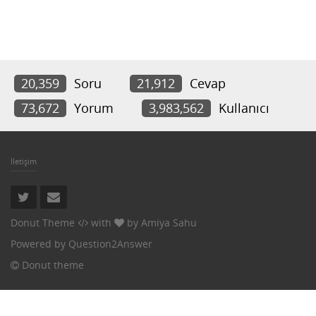
20,359
Soru
21,912
Cevap
73,672
Yorum
3,983,562
Kullanıcı
İletişim
Donut Theme
with
by
Amiya Sahu
Powered by
Question2Answer
Donut theme