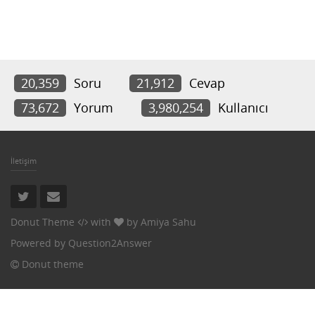
20,359
Soru
21,912
Cevap
73,672
Yorum
3,980,254
Kullanıcı
İletişim
Donut Theme
with
by
Amiya Sahu
Powered by
Question2Answer
Donut theme