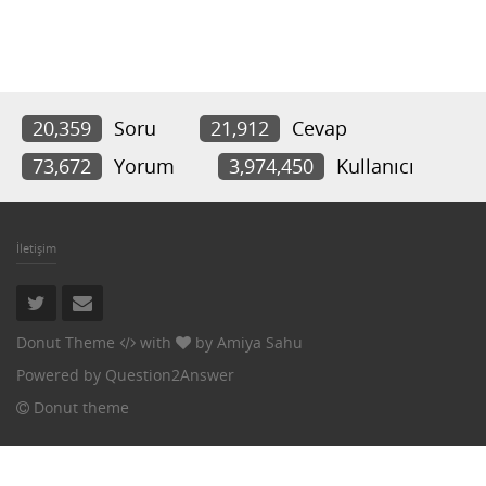
20,359
Soru
21,912
Cevap
73,672
Yorum
3,974,450
Kullanıcı
İletişim
Donut Theme
with
by
Amiya Sahu
Powered by
Question2Answer
Donut theme