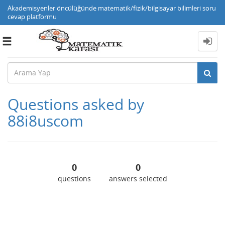
Akademisyenler öncülüğünde matematik/fizik/bilgisayar bilimleri soru
cevap platformu
Toggle
navigation
Questions asked by
88i8uscom
0
0
questions
answers selected