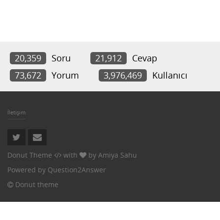
20,359
Soru
21,912
Cevap
73,672
Yorum
3,976,469
Kullanıcı
İletişim
Donut Theme
with
by
Amiya Sahu
Powered by
Question2Answer
Donut theme