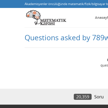
Akademisyenler öncülüğünde matematik/fizik/bilgisayar bi
Anasay
Questions asked by 789
ques
20,359
Soru