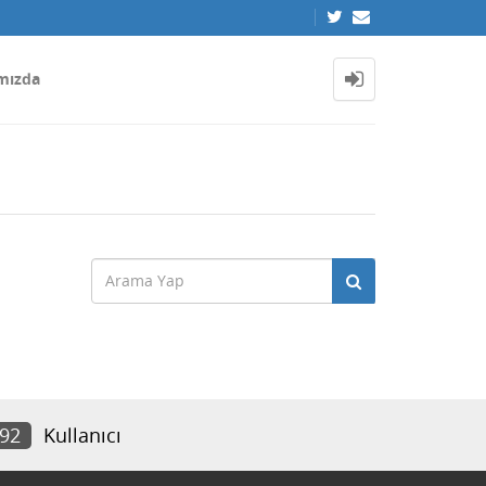
mızda
392
Kullanıcı