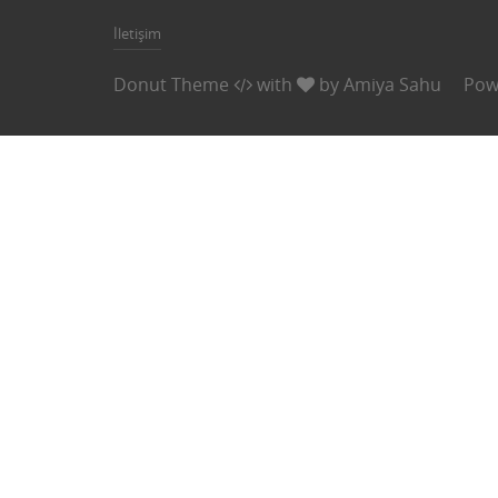
İletişim
Donut Theme
with
by
Amiya Sahu
Pow