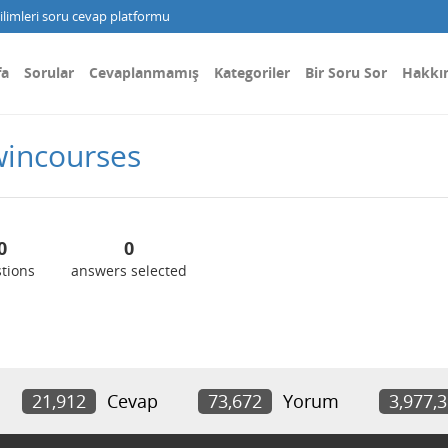
limleri soru cevap platformu
fa
Sorular
Cevaplanmamış
Kategoriler
Bir Soru Sor
Hakkı
wincourses
0
0
tions
answers selected
21,912
Cevap
73,672
Yorum
3,977,