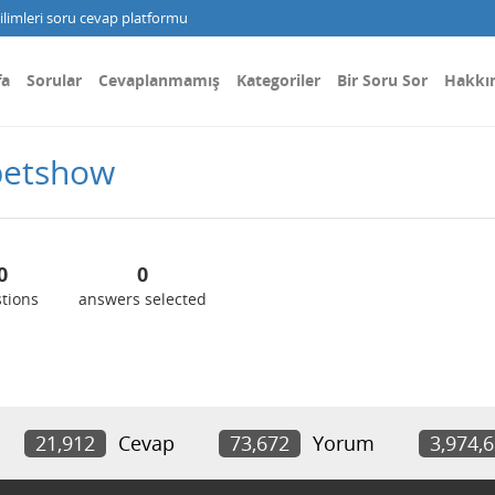
limleri soru cevap platformu
fa
Sorular
Cevaplanmamış
Kategoriler
Bir Soru Sor
Hakkı
betshow
0
0
tions
answers selected
21,912
Cevap
73,672
Yorum
3,974,