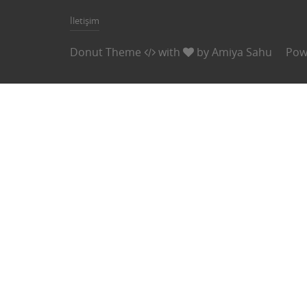
İletişim
Donut Theme
with
by
Amiya Sahu
Pow