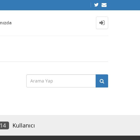
mızda
614
Kullanıcı