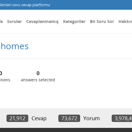
limleri soru cevap platformu
fa
Sorular
Cevaplanmamış
Kategoriler
Bir Soru Sor
Hakkı
gbhomes
0
0
tions
answers selected
21,912
Cevap
73,672
Yorum
3,978,