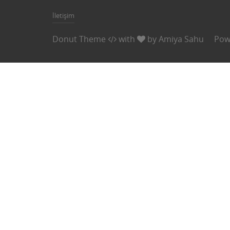
İletişim
Donut Theme
with
by
Amiya Sahu
Pow