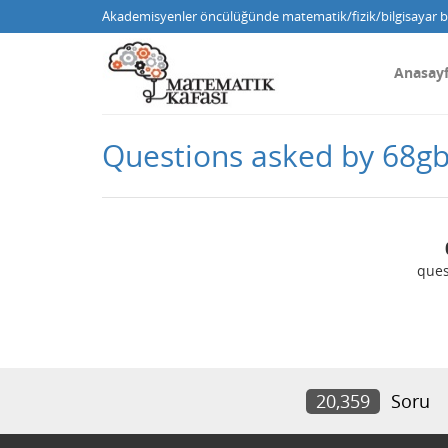
Akademisyenler öncülüğünde matematik/fizik/bilgisayar bi
Anasay
Questions asked by 68
ques
20,359
Soru