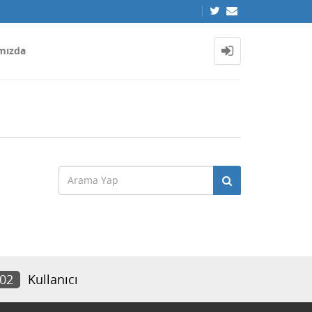
mızda
402
Kullanıcı