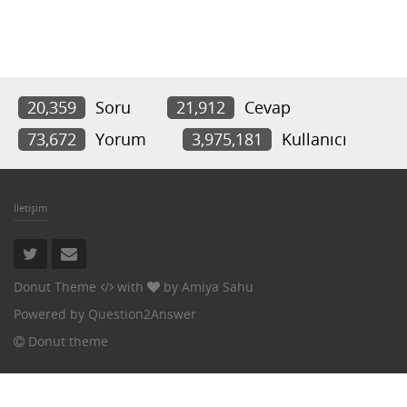
20,359
Soru
21,912
Cevap
73,672
Yorum
3,975,181
Kullanıcı
İletişim
Donut Theme
with
by
Amiya Sahu
Powered by
Question2Answer
Donut theme