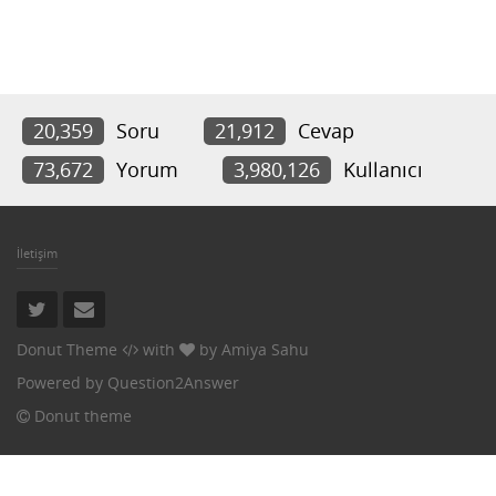
20,359
Soru
21,912
Cevap
73,672
Yorum
3,980,126
Kullanıcı
İletişim
Donut Theme
with
by
Amiya Sahu
Powered by
Question2Answer
Donut theme