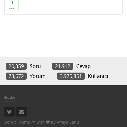
1
cevap
20,359
Soru
21,912
Cevap
73,672
Yorum
3,975,851
Kullanıcı
İletişim
Donut Theme
with
by
Amiya Sahu