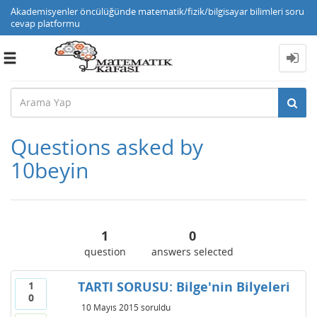
Akademisyenler öncülüğünde matematik/fizik/bilgisayar bilimleri soru
cevap platformu
Toggle
navigation
Questions asked by
10beyin
1
0
question
answers selected
TARTI SORUSU: Bilge'nin Bilyeleri
1
0
10 Mayıs 2015
soruldu